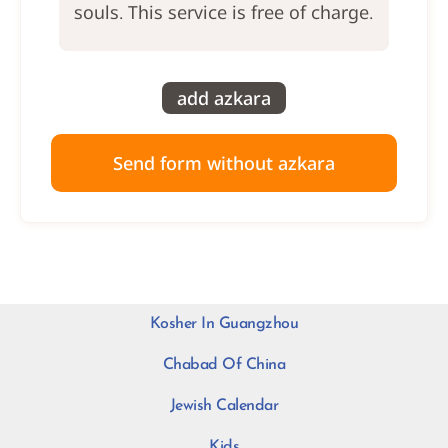
souls. This service is free of charge.
3
4
2
add azkara
1
Send form without azkara
Kosher In Guangzhou
Kinship / קרבה
Kinship / קרבה
Chabad Of China
Kinship / קרבה
אח
אח
אמא
אמא
אבא
אבא
אח
אמא
אבא
Jewish Calendar
בת
בת
בן
בן
אחות
אחות
בת
בן
אחות
Kinship / קרבה
חבר
חבר
אשה
אשה
בעל
בעל
Kids